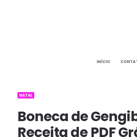
500+
PDF
Amiguru
receita
grátis
INÍCIO
CONTA
Amiguru
NATAL
Boneca de Gengi
Receita de PDF Gr