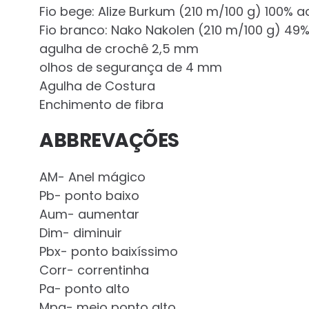
Fio bege: Alize Burkum (210 m/100 g) 100% ac
Fio branco: Nako Nakolen (210 m/100 g) 49% l
agulha de crochê 2,5 mm
olhos de segurança de 4 mm
Agulha de Costura
Enchimento de fibra
ABBREVAÇÕES
AM- Anel mágico
Pb- ponto baixo
Aum- aumentar
Dim- diminuir
Pbx- ponto baixíssimo
Corr- correntinha
Pa- ponto alto
Mpa- meio ponto alto