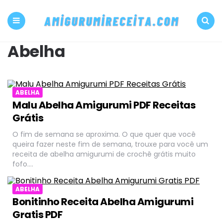
500+
PDF
Menu
Search
Abelha
Amigurumi
receita
ABELHA
grátis
Malu Abelha Amigurumi PDF Receitas
Grátis
Amigurumireceit
O fim de semana se aproxima. O que quer que você
queira fazer neste fim de semana, trouxe para você um
receita de abelha amigurumi de crochê grátis muito
fofo….
ABELHA
Bonitinho Receita Abelha Amigurumi
Gratis PDF