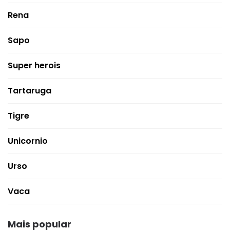
Rena
Sapo
Super herois
Tartaruga
Tigre
Unicornio
Urso
Vaca
Mais popular