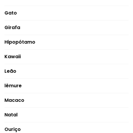
Gato
Girafa
Hipopótamo
Kawaii
Leão
lêmure
Macaco
Natal
Ouriço