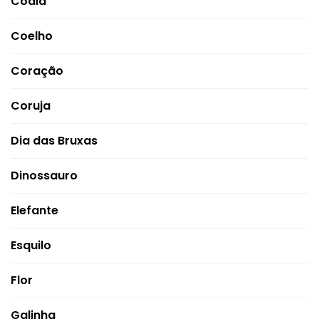
Coala
Coelho
Coração
Coruja
Dia das Bruxas
Dinossauro
Elefante
Esquilo
Flor
Galinha