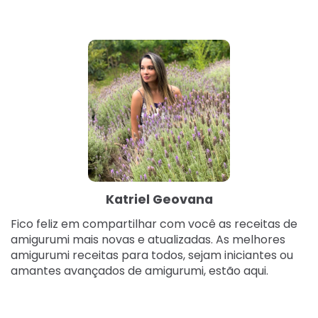
Katriel Geovana
Fico feliz em compartilhar com você as receitas de
amigurumi mais novas e atualizadas. As melhores
amigurumi receitas para todos, sejam iniciantes ou
amantes avançados de amigurumi, estão aqui.