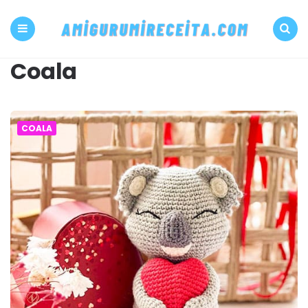
500+
PDF
Menu
Search
Coala
Amigurumi
receita
COALA
grátis
Amigurumireceit