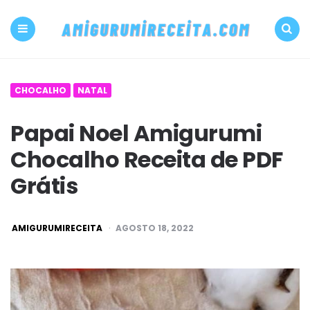
500+
PDF
Menu
Search
Amigurumi
CHOCALHO
NATAL
receita
Papai Noel Amigurumi
grátis
Chocalho Receita de PDF
Amigurumireceit
Grátis
POSTED
AMIGURUMIRECEITA
AGOSTO 18, 2022
BY