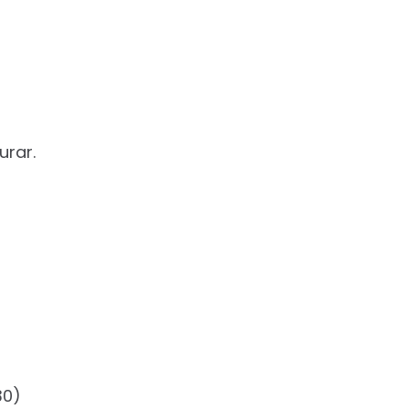
urar.
30)