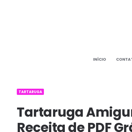
500+
PDF
Amiguru
receita
grátis
INÍCIO
CONTA
Amiguru
TARTARUGA
Tartaruga Amigu
Receita de PDF Gr