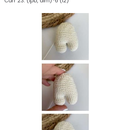
Carr 23: (1pb, dim)*6 (12)