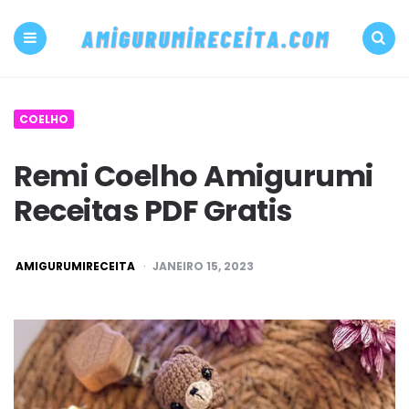
500+
PDF
Menu
Search
Amigurumi
COELHO
receita
Remi Coelho Amigurumi
grátis
Receitas PDF Gratis
Amigurumireceit
POSTED
AMIGURUMIRECEITA
JANEIRO 15, 2023
BY