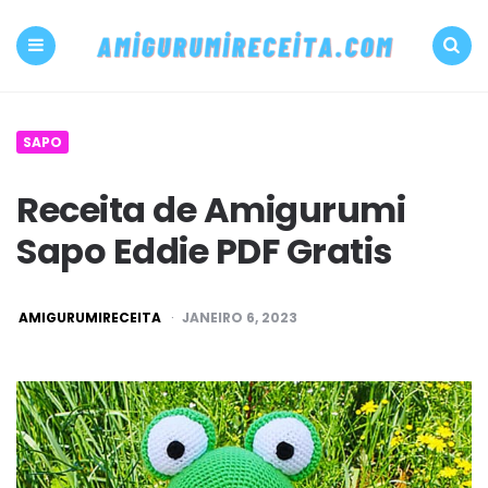
500+
PDF
Menu
Search
Amigurumi
SAPO
receita
Receita de Amigurumi
grátis
Sapo Eddie PDF Gratis
Amigurumireceit
POSTED
AMIGURUMIRECEITA
JANEIRO 6, 2023
BY