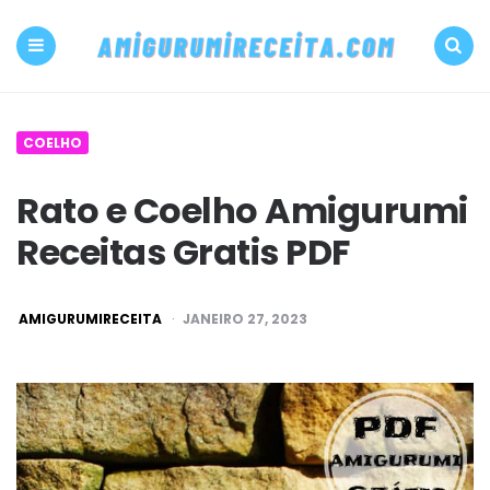
500+
PDF
Menu
Search
Amigurumi
COELHO
receita
Rato e Coelho Amigurumi
grátis
Receitas Gratis PDF
Amigurumireceit
POSTED
AMIGURUMIRECEITA
JANEIRO 27, 2023
BY