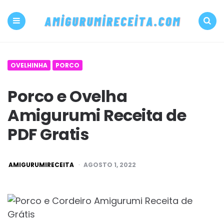
500+
PDF
Menu
Search
Amigurumi
OVELHINHA
PORCO
receita
Porco e Ovelha
grátis
Amigurumi Receita de
Amigurumireceit
PDF Gratis
POSTED
AMIGURUMIRECEITA
AGOSTO 1, 2022
BY