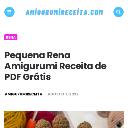
500+
PDF
Menu
Search
Amigurumi
RENA
receita
Pequena Rena
grátis
Amigurumi Receita de
Amigurumireceit
PDF Grátis
POSTED
AMIGURUMIRECEITA
AGOSTO 7, 2022
BY