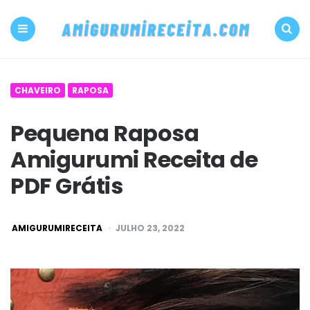
500+
PDF
Menu
Search
Amigurumi
CHAVEIRO
RAPOSA
receita
Pequena Raposa
grátis
Amigurumi Receita de
Amigurumireceit
PDF Grátis
POSTED
AMIGURUMIRECEITA
JULHO 23, 2022
BY