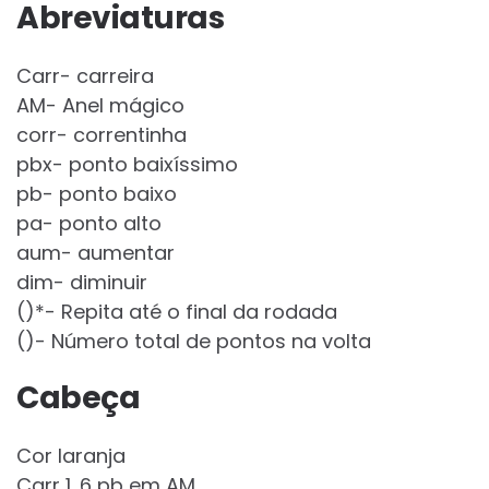
Abreviaturas
Carr- carreira
AM- Anel mágico
corr- correntinha
pbx- ponto baixíssimo
pb- ponto baixo
pa- ponto alto
aum- aumentar
dim- diminuir
()*- Repita até o final da rodada
()- Número total de pontos na volta
Cabeça
Cor laranja
Carr 1. 6 pb em AM