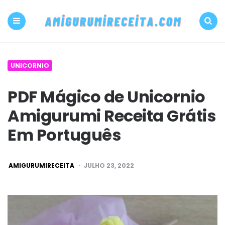
500+
PDF
Menu
Search
Amigurumi
UNICORNIO
receita
PDF Mágico de Unicornio
grátis
Amigurumi Receita Grátis
Amigurumireceit
Em Português
POSTED
AMIGURUMIRECEITA
JULHO 23, 2022
BY