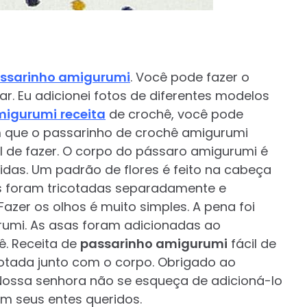
ssarinho amigurumi
. Você pode fazer o
r. Eu adicionei fotos de diferentes modelos
migurumi
receita
de crochê, você pode
om que o passarinho de crochê amigurumi
il de fazer. O corpo do pássaro amigurumi é
idas. Um padrão de flores é feito na cabeça
es foram tricotadas separadamente e
zer os olhos é muito simples. A pena foi
umi. As asas foram adicionadas ao
ê. Receita de
passarinho amigurumi
fácil de
cotada junto com o corpo. Obrigado ao
 Nossa senhora não se esqueça de adicioná-lo
om seus entes queridos.