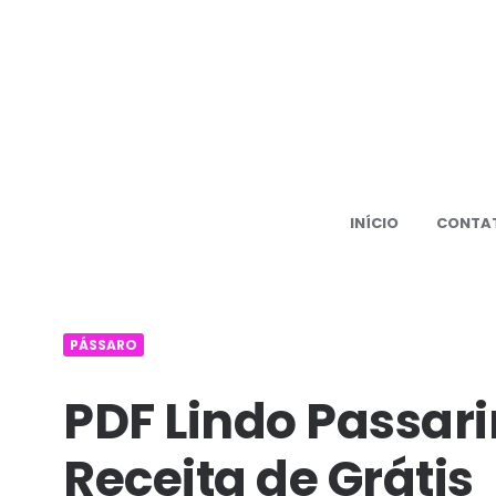
500+
PDF
Amiguru
receita
grátis
INÍCIO
CONTA
Amiguru
PÁSSARO
PDF Lindo Passa
Receita de Grátis