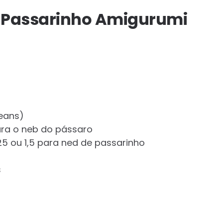
o Passarinho Amigurumi
Jeans)
para o neb do pássaro
,25 ou 1,5 para ned de passarinho
s