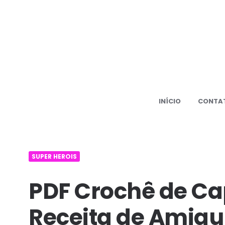
500+
PDF
Amiguru
receita
grátis
INÍCIO
CONTA
Amiguru
SUPER HEROIS
PDF Crochê de Ca
Receita de Amigu