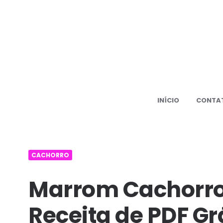
500+
PDF
Amiguru
receita
grátis
INÍCIO
CONTA
Amiguru
CACHORRO
Marrom Cachorr
Receita de PDF Gr