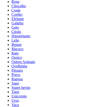
Rena
Chocalho
Coala
Coelho
Elefante
Galinha
Gato
Girafa
Hipopótamo
Leão
lêmure
Macaco
Rato
Ouriço
Outros Animais
Ovelhinha
Pássaro
Porco
Raposa
Sapo
Super herois
Tigre
Unicornio
Urso
Vaca