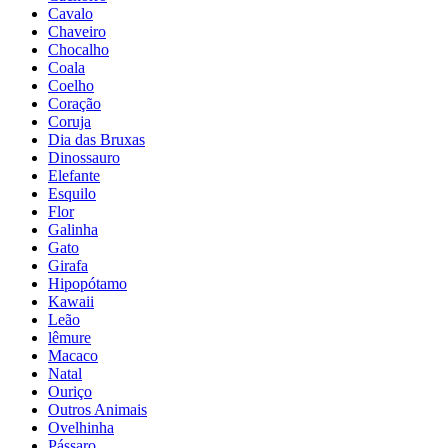
Cavalo
Chaveiro
Chocalho
Coala
Coelho
Coração
Coruja
Dia das Bruxas
Dinossauro
Elefante
Esquilo
Flor
Galinha
Gato
Girafa
Hipopótamo
Kawaii
Leão
lêmure
Macaco
Natal
Ouriço
Outros Animais
Ovelhinha
Pássaro