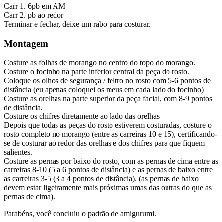
Carr 1. 6pb em AM
Carr 2. pb ao redor
Terminar e fechar, deixe um rabo para costurar.
Montagem
Costure as folhas de morango no centro do topo do morango.
Costure o focinho na parte inferior central da peça do rosto.
Coloque os olhos de segurança / feltro no rosto com 5-6 pontos de
distância (eu apenas coloquei os meus em cada lado do focinho)
Costure as orelhas na parte superior da peça facial, com 8-9 pontos
de distância.
Costure os chifres diretamente ao lado das orelhas
Depois que todas as peças do rosto estiverem costuradas, costure o
rosto completo no morango (entre as carreiras 10 e 15), certificando-
se de costurar ao redor das orelhas e dos chifres para que fiquem
salientes.
Costure as pernas por baixo do rosto, com as pernas de cima entre as
carreiras 8-10 (5 a 6 pontos de distância) e as pernas de baixo entre
as carreiras 3-5 (3 a 4 pontos de distância). (as pernas de baixo
devem estar ligeiramente mais próximas umas das outras do que as
pernas de cima).
Parabéns, você concluiu o padrão de amigurumi.