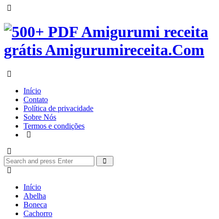
Menu
500+
PDF
Amigurumi
Search
receita
Início
grátis
Contato
Política de privacidade
Sobre Nós
Amigurumireceita.Com
Termos e condições
Search
Search
Search
for:
Início
Abelha
Boneca
Cachorro