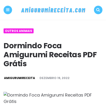
500+
PDF
Menu
Search
Amigurumi
OUTROS ANIMAIS
receita
Dormindo Foca
grátis
Amigurumi Receitas PDF
Amigurumireceit
Grátis
POSTED
AMIGURUMIRECEITA
DEZEMBRO 19, 2022
BY