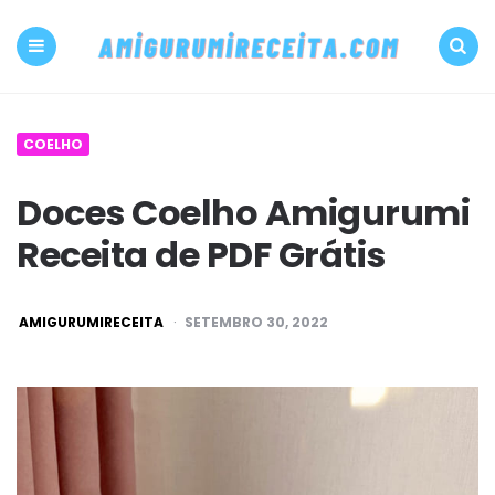
500+
PDF
Menu
Search
Amigurumi
COELHO
receita
Doces Coelho Amigurumi
grátis
Receita de PDF Grátis
Amigurumireceit
POSTED
AMIGURUMIRECEITA
SETEMBRO 30, 2022
BY