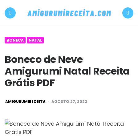
500+
PDF
Menu
Search
Amigurumi
BONECA
NATAL
receita
Boneco de Neve
grátis
Amigurumi Natal Receita
Amigurumireceit
Grátis PDF
POSTED
AMIGURUMIRECEITA
AGOSTO 27, 2022
BY